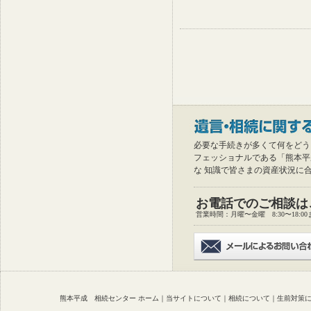
必要な手続きが多くて何をどう
フェッショナルである「熊本平
な 知識で皆さまの資産状況に
お電話でのご相談は
営業時間：月曜〜金曜 8:30〜18:00
熊本平成 相続センター ホーム
｜
当サイトについて
｜
相続について
｜
生前対策